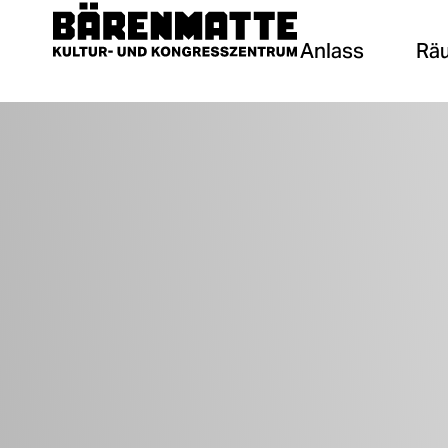
Anlass
Rä